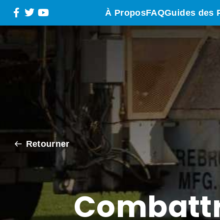
À Propos
FAQ
Guides des 
Retourner
Combattr