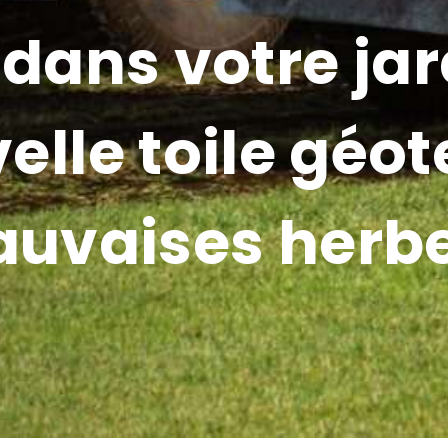
 dans votre jar
elle toile géote
uvaises herbe