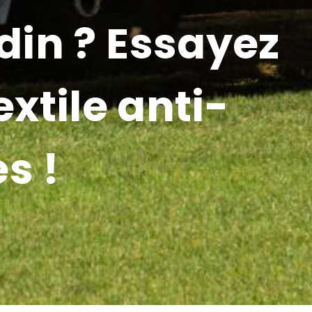
din ? Essayez
xtile anti-
s !