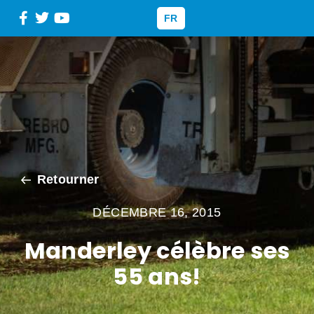
FR
Retourner
DÉCEMBRE 16, 2015
Manderley célèbre ses
55 ans!