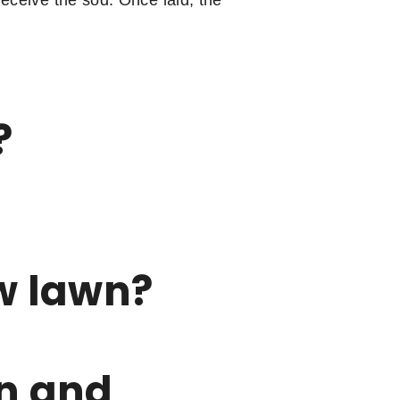
?
ew lawn?
n and