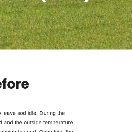
efore
 leave sod idle. During the
od and the outside temperature
eceive the sod. Once laid, the