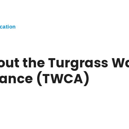
cation
out the Turgrass W
liance (TWCA)