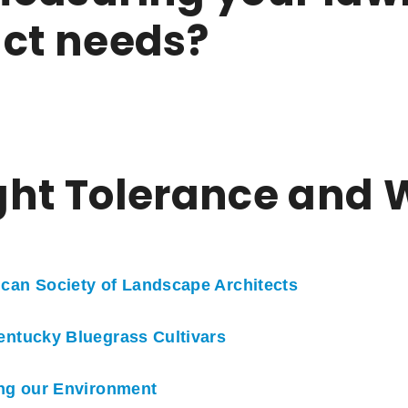
ct needs?
ght Tolerance and 
can Society of Landscape Architects
entucky Bluegrass Cultivars
ing our Environment